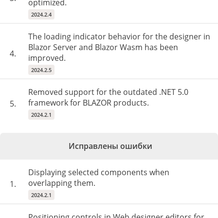
optimized.
2024.2.4
The loading indicator behavior for the designer in
Blazor Server and Blazor Wasm has been
4.
improved.
2024.2.5
Removed support for the outdated .NET 5.0
framework for BLAZOR products.
5.
2024.2.1
Исправлены ошибки
Displaying selected components when
overlapping them.
1.
2024.2.1
Positioning controls in Web designer editors for