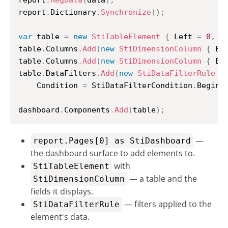
report
.
RegData
(
data
)
;
report
.
Dictionary
.
Synchronize
(
)
;
var
 table 
=
new
StiTableElement
{
 Left 
=
0
,
 T
table
.
Columns
.
Add
(
new
StiDimensionColumn
{
 Ex
table
.
Columns
.
Add
(
new
StiDimensionColumn
{
 Ex
table
.
DataFilters
.
Add
(
new
StiDataFilterRule
{
    Condition 
=
 StiDataFilterCondition
.
Beginn
dashboard
.
Components
.
Add
(
table
)
;
—
report.Pages[0] as StiDashboard
the dashboard surface to add elements to.
with
StiTableElement
— a table and the
StiDimensionColumn
fields it displays.
— filters applied to the
StiDataFilterRule
element's data.