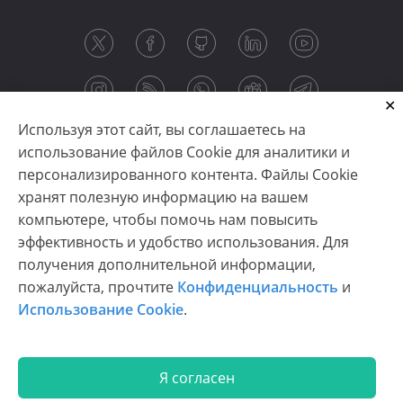
Используя этот сайт, вы соглашаетесь на
использование файлов Cookie для аналитики и
персонализированного контента. Файлы Cookie
хранят полезную информацию на вашем
компьютере, чтобы помочь нам повысить
эффективность и удобство использования. Для
получения дополнительной информации,
Copyright © 2003-2026 CloudReports sp. z o.o. (dba
пожалуйста, прочтите
Конфиденциальность
и
Stimulsoft). All rights reserved.
Использование Cookie
.
Конфиденциальность
|
Использование Cookie
|
Условия использования
|
Связаться с нами
Я согласен
En
De