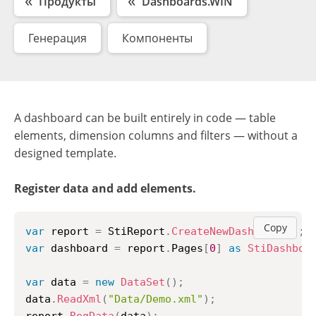
Продукты
Dashboards.WIN
Генерация
Компоненты
A dashboard can be built entirely in code — table
elements, dimension columns and filters — without a
designed template.
Register data and add elements.
Copy
var
 report 
=
 StiReport
.
CreateNewDashboard
(
)
;
var
 dashboard 
=
 report
.
Pages
[
0
]
as
StiDashboa
var
 data 
=
new
DataSet
(
)
;
data
.
ReadXml
(
"Data/Demo.xml"
)
;