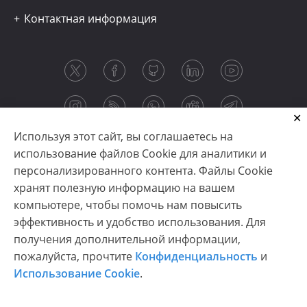
Контактная информация
Используя этот сайт, вы соглашаетесь на
использование файлов Cookie для аналитики и
персонализированного контента. Файлы Cookie
хранят полезную информацию на вашем
компьютере, чтобы помочь нам повысить
эффективность и удобство использования. Для
получения дополнительной информации,
Copyright © 2003-2026 CloudReports sp. z o.o. (dba
пожалуйста, прочтите
Конфиденциальность
и
Stimulsoft). All rights reserved.
Использование Cookie
.
Конфиденциальность
|
Использование Cookie
|
Условия использования
|
Связаться с нами