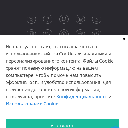
Используя этот сайт, вы соглашаетесь на
использование файлов Cookie для аналитики и
персонализированного контента. Файлы Cookie
хранят полезную информацию на вашем
компьютере, чтобы помочь нам повысить
эффективность и удобство использования. Для
получения дополнительной информации,
Copyright © 2003-2026 CloudReports sp. z o.o. (dba
пожалуйста, прочтите
Конфиденциальность
и
Stimulsoft). All rights reserved.
Использование Cookie
.
Конфиденциальность
|
Использование Cookie
|
Условия использования
|
Связаться с нами
Я согласен
En
De