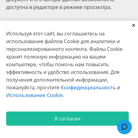
доступна в редакторе в режиме просмотра.
Второй вариант реализации цифровой подписи –
создание в редакторе специального поля, где
Используя этот сайт, вы соглашаетесь на
пользователь может оставить подпись средствами
использование файлов Cookie для аналитики и
программы для работы с PDF. Другими словами,
персонализированного контента. Файлы Cookie
этот вариант дает возможность пользователю
хранят полезную информацию на вашем
подписать документ уникальным электронным
компьютере, чтобы помочь нам повысить
идентификатором без использования специальных
эффективность и удобство использования. Для
программ и расширений.
получения дополнительной информации,
пожалуйста, прочтите
Конфиденциальность
и
Функциональные возможности поля цифровой
Использование Cookie
.
подписи в редакторе форм позволяют не только
непосредственно нарисовать саму подпись, но и
загрузить изображение, добавить текст и
Я согласен
описание, а также настроить внешний вид
подписи: выбрать цвет текста подписи, цвет фона,