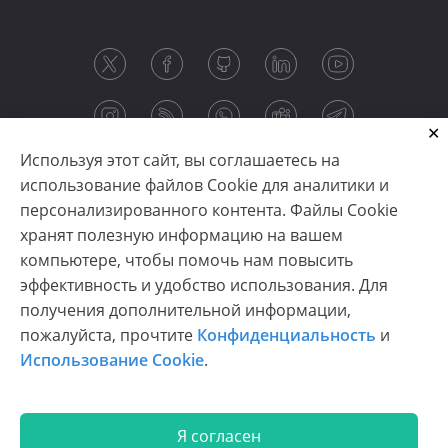
Используя этот сайт, вы соглашаетесь на
использование файлов Cookie для аналитики и
персонализированного контента. Файлы Cookie
хранят полезную информацию на вашем
компьютере, чтобы помочь нам повысить
эффективность и удобство использования. Для
получения дополнительной информации,
Copyright © 2003-2026 CloudReports sp. z o.o. (dba
пожалуйста, прочтите
Конфиденциальность
и
Stimulsoft). All rights reserved.
Использование Cookie
.
Конфиденциальность
|
Использование Cookie
|
Условия использования
|
Связаться с нами
Я согласен
En
De