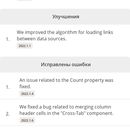
Улучшения
We improved the algorithm for loading links
between data sources.
1.
2022.1.1
Исправлены ошибки
An issue related to the Count property was
fixed.
1.
2022.1.4
We fixed a bug related to merging column
header cells in the "Cross-Tab" component.
2.
2022.1.6