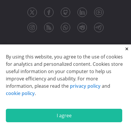
By using this website, you agree to the use of cookies
for analytics and personalized content. Cookies store
useful information on your computer to help us
improve efficiency and usability. For more
information, please read the
privacy policy
and
Copyright © 2003-2026 CloudReports sp. z o.o. (dba
cookie policy
.
Stimulsoft). All rights reserved.
Privacy policy
|
Cookie policy
|
Terms of use
|
Contact us
I agree
En
De