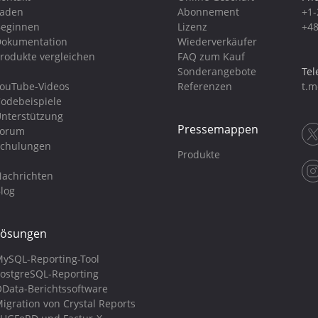
Laden
Abonnement
+1-
eginnen
Lizenz
+48
okumentation
Wiederverkäufer
rodukte vergleichen
FAQ zum Kauf
Sonderangebote
Tel
ouTube-Videos
Referenzen
t.m
odebeispiele
nterstützung
Pressemappen
Forum
chulungen
Produkte
achrichten
log
Lösungen
ySQL-Reporting-Tool
ostgreSQL-Reporting
Data-Berichtssoftware
igration von Crystal Reports