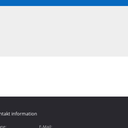
ntakt information
ne:
E-Mail: