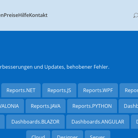
en
Preise
Hilfe
Kontakt
 Verbesserungen und Updates, behobener Fehler.
Reports.NET
Reports.JS
Reports.WPF
Repo
AVALONIA
Reports.JAVA
Reports.PYTHON
Dashb
Dashboards.BLAZOR
Dashboards.ANGULAR
Cloud
Designer
Server