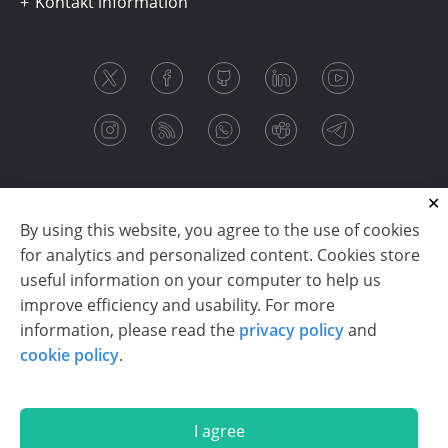
Kontakt information
By using this website, you agree to the use of cookies
for analytics and personalized content. Cookies store
useful information on your computer to help us
improve efficiency and usability. For more
information, please read the
privacy policy
and
Copyright © 2003-2026 CloudReports sp. z o.o. (dba
cookie policy
.
Stimulsoft). All rights reserved.
Privacy policy
|
Cookie policy
|
Terms of use
|
Contact us
I agree
En
De