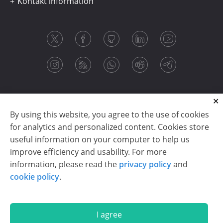
Kontakt information
By using this website, you agree to the use of cookies
for analytics and personalized content. Cookies store
useful information on your computer to help us
improve efficiency and usability. For more
information, please read the
privacy policy
and
Copyright © 2003-2026 CloudReports sp. z o.o. (dba
cookie policy
.
Stimulsoft). All rights reserved.
Privacy policy
|
Cookie policy
|
Terms of use
|
Contact us
I agree
En
De