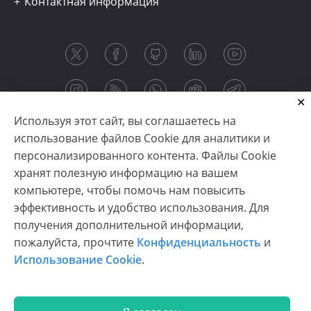
Контактная информация
Используя этот сайт, вы соглашаетесь на
использование файлов Cookie для аналитики и
персонализированного контента. Файлы Cookie
хранят полезную информацию на вашем
компьютере, чтобы помочь нам повысить
эффективность и удобство использования. Для
получения дополнительной информации,
Copyright © 2003-2026 CloudReports sp. z o.o. (dba
пожалуйста, прочтите
Конфиденциальность
и
Stimulsoft). All rights reserved.
Использование Cookie
.
Конфиденциальность
|
Использование Cookie
|
Условия использования
|
Связаться с нами