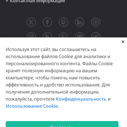
Контактная информация
Используя этот сайт, вы соглашаетесь на
использование файлов Cookie для аналитики и
персонализированного контента. Файлы Cookie
хранят полезную информацию на вашем
компьютере, чтобы помочь нам повысить
эффективность и удобство использования. Для
получения дополнительной информации,
Copyright © 2003-2026 CloudReports sp. z o.o. (dba
пожалуйста, прочтите
Конфиденциальность
и
Stimulsoft). All rights reserved.
Использование Cookie
.
Конфиденциальность
|
Использование Cookie
|
Условия использования
|
Связаться с нами