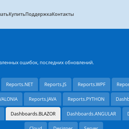
чать
Купить
Поддержка
Контакты
вленных ошибок, последних обновлений.
Reports.NET
Reports.JS
Reports.WPF
Repo
AVALONIA
Reports.JAVA
Reports.PYTHON
Dashb
Dashboards.BLAZOR
Dashboards.ANGULAR
Cloud
Designer
Server