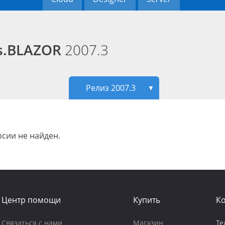
ds.BLAZOR
2007.3
Релиз 2007.3
▼
сии не найден.
Центр помощи
Купить
К
Связаться с нами
Магазин
Те