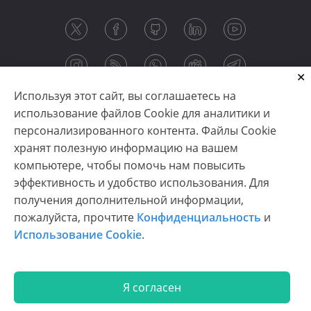
Используя этот сайт, вы соглашаетесь на
использование файлов Cookie для аналитики и
персонализированного контента. Файлы Cookie
хранят полезную информацию на вашем
компьютере, чтобы помочь нам повысить
эффективность и удобство использования. Для
получения дополнительной информации,
Copyright © 2003-2026 CloudReports sp. z o.o. (dba
пожалуйста, прочтите
Конфиденциальность
и
Stimulsoft). All rights reserved.
Использование Cookie
.
Конфиденциальность
|
Использование Cookie
|
Условия использования
|
Связаться с нами
Я согласен
En
De