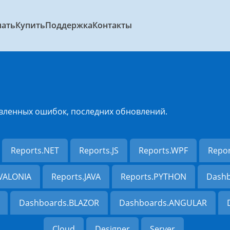
чать
Купить
Поддержка
Контакты
вленных ошибок, последних обновлений.
Reports.NET
Reports.JS
Reports.WPF
Repo
AVALONIA
Reports.JAVA
Reports.PYTHON
Dashb
Dashboards.BLAZOR
Dashboards.ANGULAR
Cloud
Designer
Server