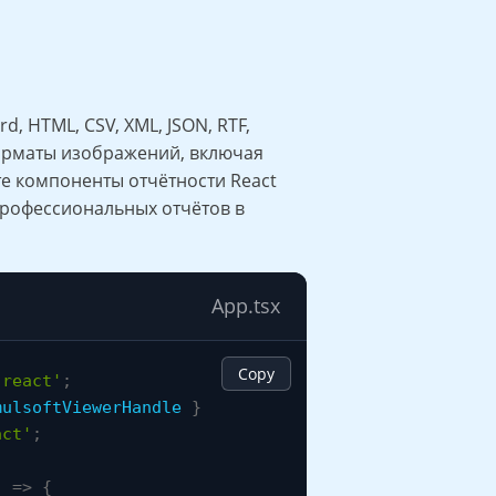
d, HTML, CSV, XML, JSON, RTF,
орматы изображений, включая
йте компоненты отчётности React
профессиональных отчётов в
App.tsx
Copy
'react'
;
mulsoftViewerHandle 
}
act'
;
)
=>
{