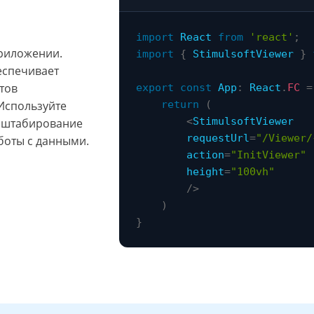
import
 React 
from
'react'
;
приложении.
import
{
 StimulsoftViewer 
}
еспечивает
тов
export
const
 App
:
 React
.
FC
=
Используйте
return
(
<
StimulsoftViewer

асштабирование
        requestUrl
=
"/Viewer/
боты с данными.
        action
=
"InitViewer"
        height
=
"100vh"
/
>
)
}