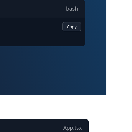
bash
Copy
App.tsx