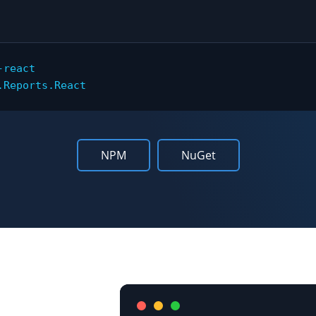
react

.Reports.React
NPM
NuGet