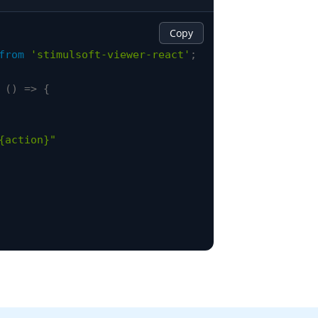
Copy
from
'stimulsoft-viewer-react'
;
(
)
=>
{
{action}"