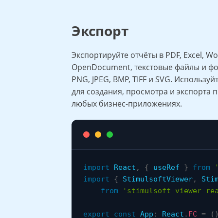
Экспорт
Экспортируйте отчёты в PDF, Excel, Wor
OpenDocument, текстовые файлы и ф
PNG, JPEG, BMP, TIFF и SVG. Использу
для создания, просмотра и экспорта 
любых бизнес-приложениях.
import
 React
,
{
 useRef 
}
from
import
{
 StimulsoftViewer
,
 Sti
from
'stimulsoft-viewer-re
export
const
 App
:
 React
.
FC
=
(