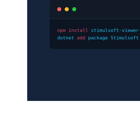
npm
install
 stimulsoft-viewer-
dotnet 
add
 package Stimulsoft