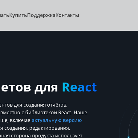
чать
Купить
Поддержка
Контакты
четов для
React
тов для создания отчётов,
вместно с библиотекой React. Наше
ыше, включая
актуальную версию
ля создания, редактирования,
рная сторона продукта использует