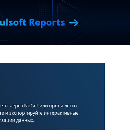
ulsoft Reports
кеты через NuGet или npm и легко
те и экспортируйте интерактивные
изации данных.