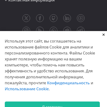
Контактная информация
Используя этот сайт, вы соглашаетесь на
использование файлов Cookie для аналитики и
персонализированного контента. Файлы Cookie
хранят полезную информацию на вашем
компьютере, чтобы помочь нам повысить
эффективность и удобство использования. Для
получения дополнительной информации,
Copyright © 2003-2026 CloudReports sp. z o.o. (dba
пожалуйста, прочтите
Конфиденциальность
и
Stimulsoft). All rights reserved.
Использование Cookie
.
Конфиденциальность
|
Использование Cookie
|
Условия использования
|
Связаться с нами