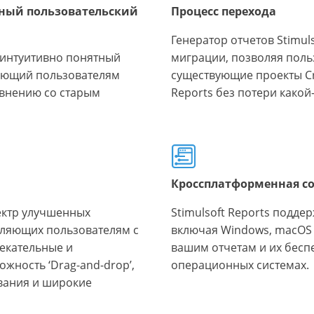
ный пользовательский
Процесс перехода
Генератор отчетов Stimul
 интуитивно понятный
миграции, позволяя поль
ающий пользователям
существующие проекты Cry
авнению со старым
Reports без потери како
Кроссплатформенная с
ектр улучшенных
Stimulsoft Reports подд
оляющих пользователям с
включая Windows, macOS и
лекательные и
вашим отчетам и их бесп
жность ‘Drag-and-drop’,
операционных системах.
ания и широкие