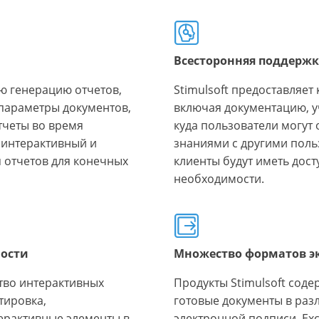
Всесторонняя поддержк
ю генерацию отчетов,
Stimulsoft предоставляет
параметры документов,
включая документацию, у
тчеты во время
куда пользователи могут
 интерактивный и
знаниями с другими польз
 отчетов для конечных
клиенты будут иметь дост
необходимости.
ости
Множество форматов э
ство интерактивных
Продукты Stimulsoft сод
тировка,
готовые документы в раз
ерактивные элементы в
электронной подписи, Exc