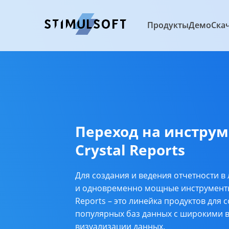
Продукты
Демо
Ска
Переход на инструме
Crystal Reports
Для создания и ведения отчетности в
и одновременно мощные инструменты 
Reports – это линейка продуктов для 
популярных баз данных с широкими 
визуализации данных.