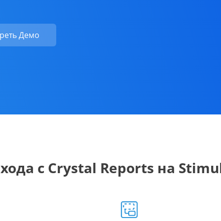
реть Демо
да с Crystal Reports на Stimul