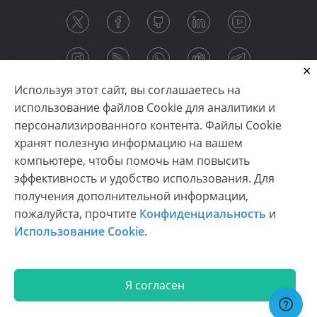
Используя этот сайт, вы соглашаетесь на
использование файлов Cookie для аналитики и
персонализированного контента. Файлы Cookie
хранят полезную информацию на вашем
компьютере, чтобы помочь нам повысить
эффективность и удобство использования. Для
получения дополнительной информации,
Copyright © 2003-2026 CloudReports sp. z o.o. (dba
пожалуйста, прочтите
Конфиденциальность
и
Stimulsoft). All rights reserved.
Использование Cookie
.
Конфиденциальность
|
Использование Cookie
|
Условия использования
|
Связаться с нами
Я согласен
En
De