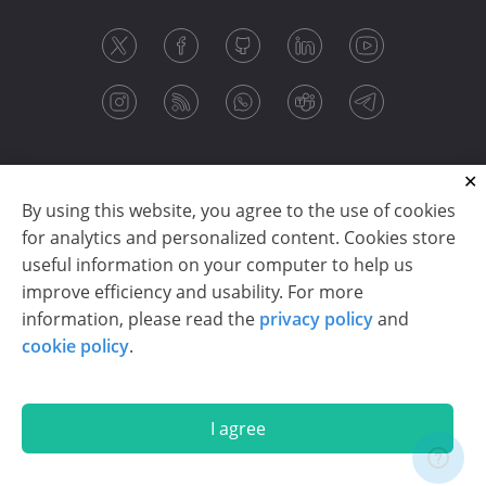
By using this website, you agree to the use of cookies
for analytics and personalized content. Cookies store
useful information on your computer to help us
improve efficiency and usability. For more
information, please read the
privacy policy
and
Copyright © 2003-2026 CloudReports sp. z o.o. (dba
cookie policy
.
Stimulsoft). All rights reserved.
Privacy policy
|
Cookie policy
|
Terms of use
|
Contact us
I agree
En
De