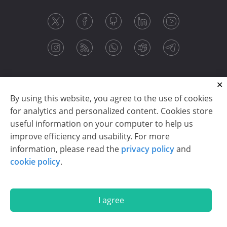
By using this website, you agree to the use of cookies
for analytics and personalized content. Cookies store
useful information on your computer to help us
improve efficiency and usability. For more
information, please read the
privacy policy
and
Copyright © 2003-2026 CloudReports sp. z o.o. (dba
cookie policy
.
Stimulsoft). All rights reserved.
Privacy policy
|
Cookie policy
|
Terms of use
|
Contact us
I agree
En
De