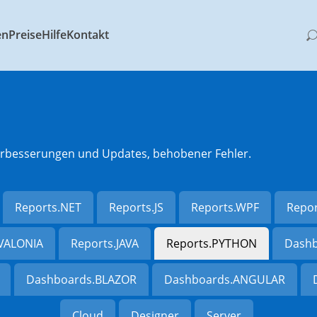
en
Preise
Hilfe
Kontakt
 Verbesserungen und Updates, behobener Fehler.
Reports.NET
Reports.JS
Reports.WPF
Repo
AVALONIA
Reports.JAVA
Reports.PYTHON
Dashb
Dashboards.BLAZOR
Dashboards.ANGULAR
Cloud
Designer
Server