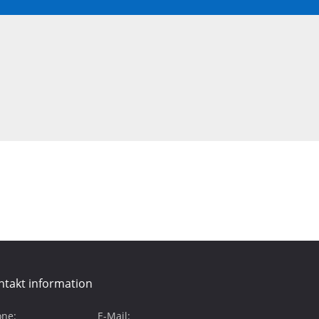
ntakt information
ne:
E-Mail: