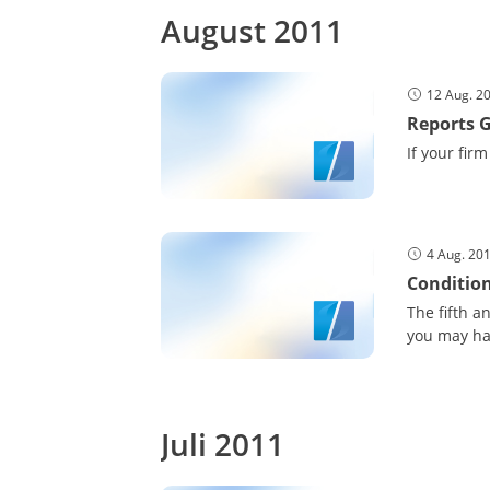
August 2011
12 Aug. 2
Reports G
If your firm
4 Aug. 20
Condition
The fifth a
you may ha
Juli 2011