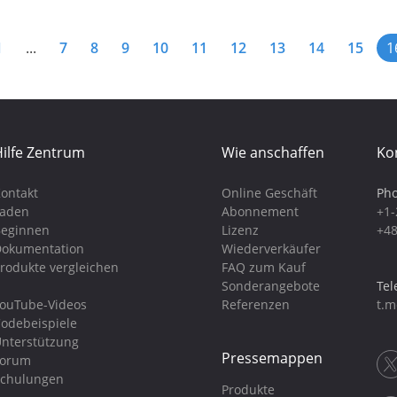
1
...
7
8
9
10
11
12
13
14
15
1
ilfe Zentrum
Wie anschaffen
Ko
ontakt
Online Geschäft
Pho
Laden
Abonnement
+1-
eginnen
Lizenz
+48
okumentation
Wiederverkäufer
rodukte vergleichen
FAQ zum Kauf
Sonderangebote
Tel
ouTube-Videos
Referenzen
t.m
odebeispiele
nterstützung
Pressemappen
Forum
chulungen
Produkte