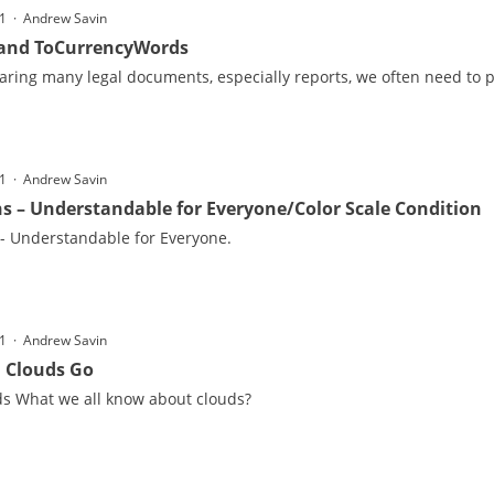
11 · Andrew Savin
and ToCurrencyWords
ring many legal documents, especially reports, we often need to p
11 · Andrew Savin
s – Understandable for Everyone/Color Sсale Condition
 - Understandable for Everyone.
11 · Andrew Savin
 Clouds Go
s What we all know about clouds?