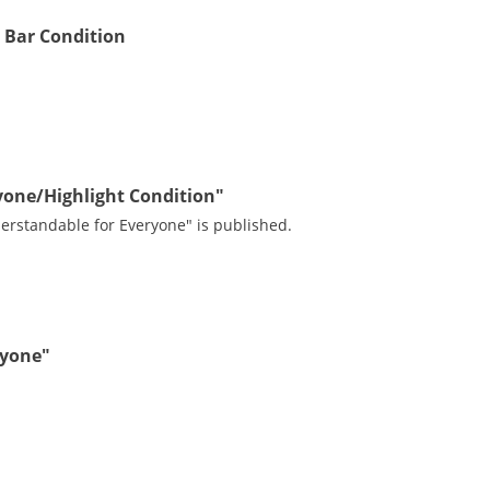
a Bar Condition
ryone/Highlight Condition"
derstandable for Everyone" is published.
ryone"