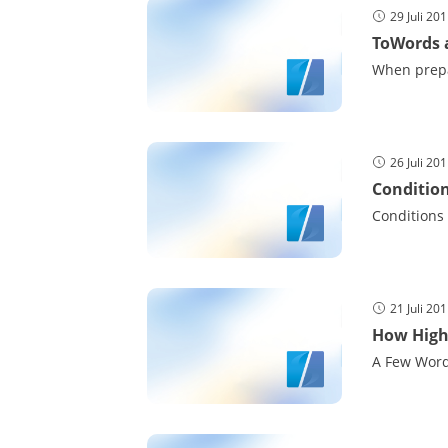
29 Juli 20
ToWords 
When prepa
26 Juli 20
Condition
Conditions
21 Juli 20
How High
A Few Word