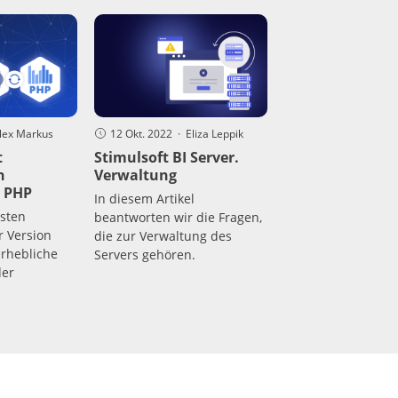
Alex Markus
12 Okt. 2022 · Eliza Leppik
t
Stimulsoft BI Server.
n
Verwaltung
r PHP
In diesem Artikel
gsten
beantworten wir die Fragen,
 Version
die zur Verwaltung des
erhebliche
Servers gehören.
der