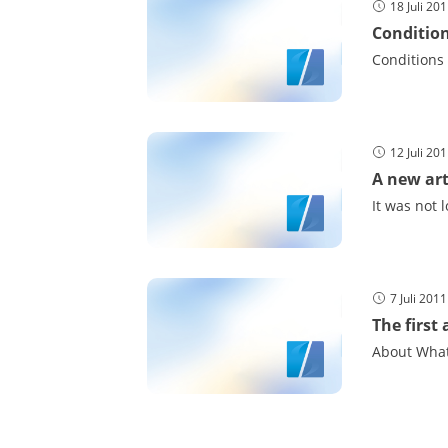
18 Juli 20
Condition
Conditions
12 Juli 20
A new art
It was not 
7 Juli 201
The first
About What 