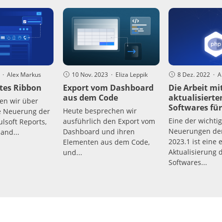
4 · Alex Markus
10 Nov. 2023 · Eliza Leppik
8 Dez. 2022 · 
tes Ribbon
Export vom Dashboard
Die Arbeit mi
aus dem Code
aktualisierte
en wir über
Softwares fü
Heute besprechen wir
e Neuerung der
Eine der wichti
ausführlich den Export vom
lsoft Reports,
Neuerungen der
Dashboard und ihren
and...
2023.1 ist eine 
Elementen aus dem Code,
Aktualisierung 
und...
Softwares...