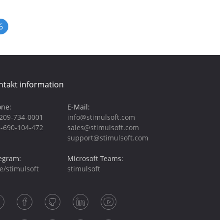
6
ntakt information
ne:
E-Mail:
209-734-0001
info@stimulsoft.com
-690-104-472
sales@stimulsoft.com
support@stimulsoft.com
egram:
Microsoft Teams:
e/stimulsoft
stimulsoft