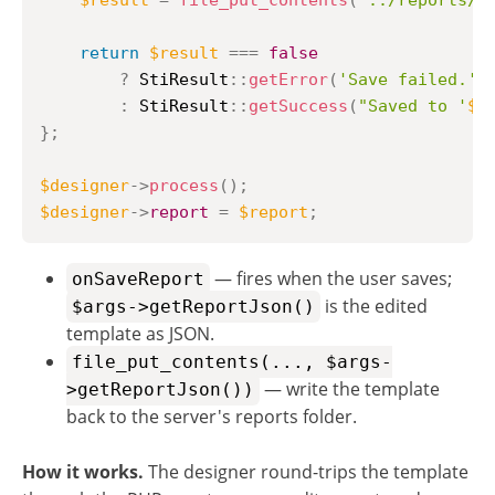
$result
=
file_put_contents
(
"../reports/
$
return
$result
===
false
?
StiResult
::
getError
(
'Save failed.'
)
:
StiResult
::
getSuccess
(
"Saved to '
$n
}
;
$designer
->
process
(
)
;
$designer
->
report
=
$report
;
— fires when the user saves;
onSaveReport
is the edited
$args->getReportJson()
template as JSON.
file_put_contents(..., $args-
— write the template
>getReportJson())
back to the server's reports folder.
How it works.
The designer round-trips the template