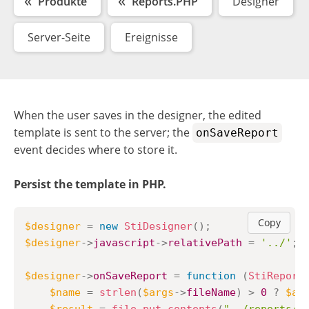
Produkte
Reports.PHP
Designer
Server-Seite
Ereignisse
When the user saves in the designer, the edited
template is sent to the server; the
onSaveReport
event decides where to store it.
Persist the template in PHP.
Copy
$designer
=
new
StiDesigner
(
)
;
$designer
->
javascript
->
relativePath
=
'../'
;
$designer
->
onSaveReport
=
function
(
StiReport
$name
=
strlen
(
$args
->
fileName
)
>
0
?
$ar