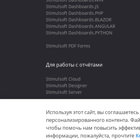
Stimulsoft Dashboards.JS
Stimulsoft Dashboards.PHP
Stimulsoft Dashboards.BLAZOR
Stimulsoft Dashboards.ANGULAR
Stimulsoft Dashboards.PYTHON
Stimulsoft PDF Forms
Для работы с отчётами
Stimulsoft Cloud
Stimulsoft Designer
Stimulsoft Server
Используя этот сайт, вы соглашаетесь
персонализированного контента. Фа
Copyright © 2003-2026 CloudReports 
чтобы помочь нам повысить эффектив
Конфиденциальность
|
Использо
информации, пожалуйста, прочтите
К