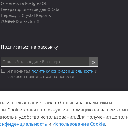
Отчетность PostgreSQL
Генератор отчетов для OData
Переход с Crystal Reports
ZUGFeRD и Factur-X
Подписаться на рассылку
Я прочитал
политику конфиденциальности
и
согласен подписаться на новости
 на использование файлов Cookie для аналитики и
йлы Cookie хранят полезную информацию на вашем комп
sp. z o.o. (dba Stimulsoft). All rights reserved.
ность и удобство использования. Для получения допол
вание Cookie
|
Условия использования
|
Связаться с нами
онфиденциальность
и
Использование Cookie
.