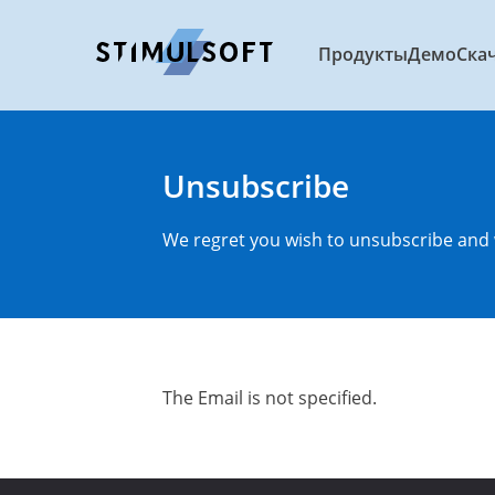
Продукты
Демо
Ска
Unsubscribe
We regret you wish to unsubscribe and 
The Email is not specified.