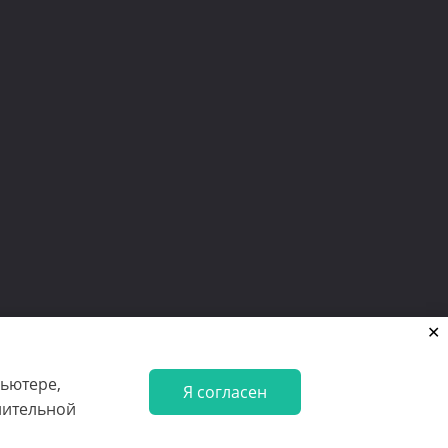
ьютере,
Я согласен
нительной
En
De