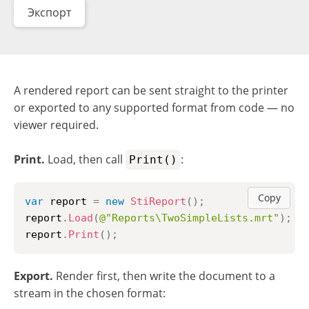
Экспорт
A rendered report can be sent straight to the printer
or exported to any supported format from code — no
viewer required.
Print.
Load, then call
:
Print()
Copy
var
 report 
=
new
StiReport
(
)
;
report
.
Load
(
@"Reports\TwoSimpleLists.mrt"
)
;
report
.
Print
(
)
;
Export.
Render first, then write the document to a
stream in the chosen format: