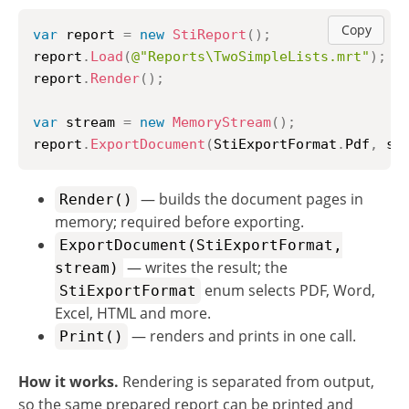
Copy
var
 report 
=
new
StiReport
(
)
;
report
.
Load
(
@"Reports\TwoSimpleLists.mrt"
)
;
report
.
Render
(
)
;
var
 stream 
=
new
MemoryStream
(
)
;
report
.
ExportDocument
(
StiExportFormat
.
Pdf
,
 st
— builds the document pages in
Render()
memory; required before exporting.
ExportDocument(StiExportFormat,
— writes the result; the
stream)
enum selects PDF, Word,
StiExportFormat
Excel, HTML and more.
— renders and prints in one call.
Print()
How it works.
Rendering is separated from output,
so the same prepared report can be printed and