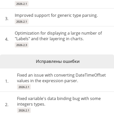
2026.2.1
Improved support for generic type parsing.
3.
2026.2.1
Optimization for displaying a large number of
"Labels" and their layering in charts.
4.
2026.2.3
Исправлены ошибки
Fixed an issue with converting DateTimeOffset
values in the expression parser.
1.
2026.2.1
Fixed variable's data binding bug with some
integers types.
2.
2026.2.1