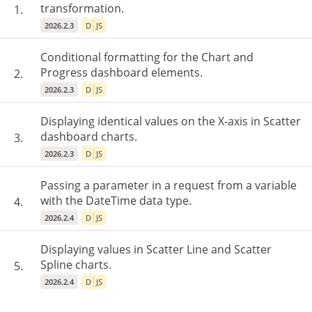
transformation.
1.
2026.2.3
D
JS
Conditional formatting for the Chart and
Progress dashboard elements.
2.
2026.2.3
D
JS
Displaying identical values ​​on the X-axis in Scatter
dashboard charts.
3.
2026.2.3
D
JS
Passing a parameter in a request from a variable
with the DateTime data type.
4.
2026.2.4
D
JS
Displaying values ​​in Scatter Line and Scatter
Spline charts.
5.
2026.2.4
D
JS