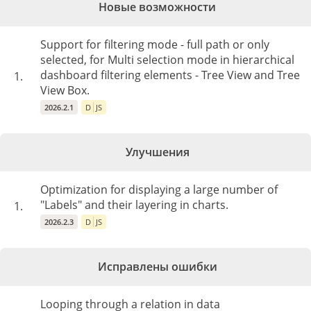
Новые возможности
Support for filtering mode - full path or only
selected, for Multi selection mode in hierarchical
dashboard filtering elements - Tree View and Tree
1.
View Box.
2026.2.1
D
JS
Улучшения
Optimization for displaying a large number of
"Labels" and their layering in charts.
1.
2026.2.3
D
JS
Исправлены ошибки
Looping through a relation in data