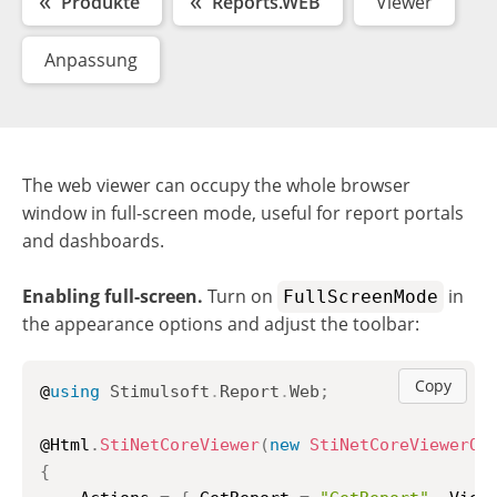
Produkte
Reports.WEB
Viewer
Anpassung
The web viewer can occupy the whole browser
window in full-screen mode, useful for report portals
and dashboards.
Enabling full-screen.
Turn on
in
FullScreenMode
the appearance options and adjust the toolbar:
Copy
@
using
Stimulsoft
.
Report
.
Web
;
@Html
.
StiNetCoreViewer
(
new
StiNetCoreViewerOp
{