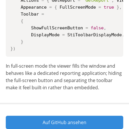
    Actions 
=
{
 GetReport 
=
"GetReport"
,
 View
    Appearance 
=
{
 FullScreenMode 
=
true
}
,
    Toolbar 
=
{
        ShowFullScreenButton 
=
false
,
        DisplayMode 
=
 StiToolbarDisplayMode
.
S
}
}
)
In full-screen mode the viewer fills the window and
behaves like a dedicated reporting application; hiding
the full-screen button and separating the toolbar
make it feel built-in rather than embedded.
Auf GitHub ansehen