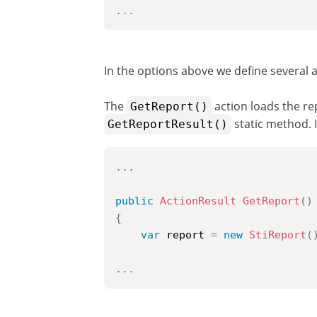
..
.
In the options above we define several a
The
action loads the re
GetReport()
static method. 
GetReportResult()
..
.
public
ActionResult
GetReport
(
)
{
var
 report 
=
new
StiReport
(
..
.