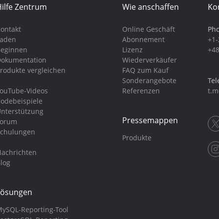
ilfe Zentrum
Wie anschaffen
Ko
ontakt
Online Geschäft
Pho
Laden
Abonnement
+1-
eginnen
Lizenz
+48
okumentation
Wiederverkäufer
rodukte vergleichen
FAQ zum Kauf
Sonderangebote
Tel
ouTube-Videos
Referenzen
t.m
odebeispiele
nterstützung
Pressemappen
Forum
chulungen
Produkte
achrichten
log
Lösungen
ySQL-Reporting-Tool