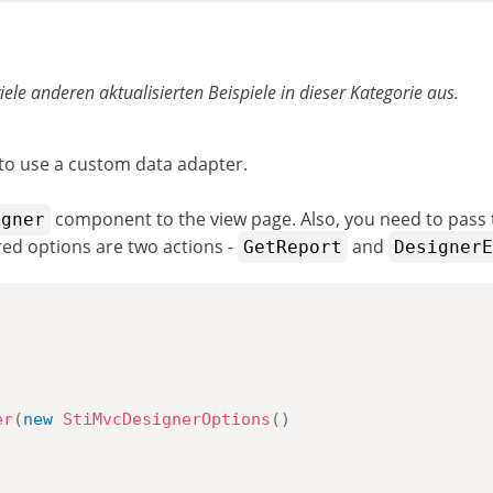
viele anderen aktualisierten Beispiele in dieser Kategorie aus.
to use a custom data adapter.
component to the view page. Also, you need to pass
igner
ed options are two actions -
and
GetReport
DesignerE
er
(
new
StiMvcDesignerOptions
(
)