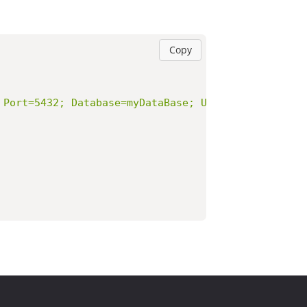
Copy
 Port=5432; Database=myDataBase; User Id=myUsernam