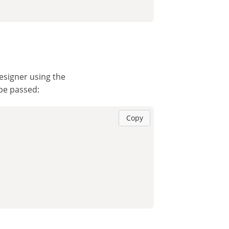
esigner using the
 be passed:
Copy