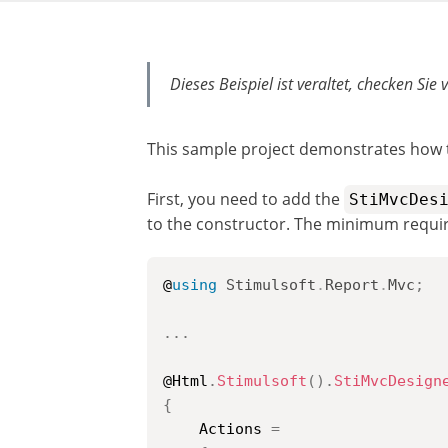
Dieses Beispiel ist veraltet, checken Sie 
This sample project demonstrates how 
First, you need to add the
StiMvcDes
to the constructor. The minimum requir
@
using
Stimulsoft
.
Report
.
Mvc
;
..
.
@Html
.
Stimulsoft
(
)
.
StiMvcDesign
{
    Actions 
=