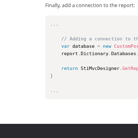
Finally, add a connection to the report:
..
.
// Adding a connection to t
var
 database 
=
new
CustomPo
	report
.
Dictionary
.
Databases
return
 StiMvcDesigner
.
GetRe
}
..
.