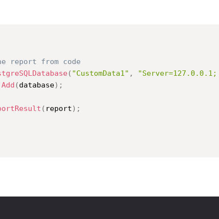
he report from code
stgreSQLDatabase
(
"CustomData1"
,
"Server=127.0.0.1;
.
Add
(
database
)
;
portResult
(
report
)
;