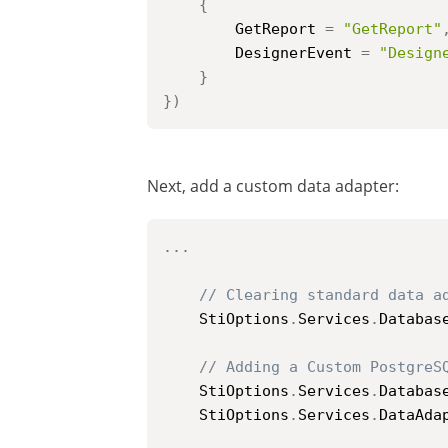
{
        GetReport 
=
"GetReport"
        DesignerEvent 
=
"Design
}
}
)
Next, add a custom data adapter:
..
.
// Clearing standard data a
	StiOptions
.
Services
.
Databas
// Adding a Custom PostgreS
	StiOptions
.
Services
.
Databas
	StiOptions
.
Services
.
DataAda