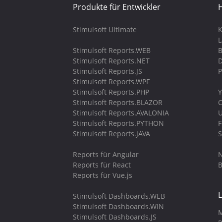
Produkte für Entwickler
H
Stimulsoft Ultimate
K
Stimulsoft Reports.WEB
B
Stimulsoft Reports.NET
D
Stimulsoft Reports.JS
P
Stimulsoft Reports.WPF
Stimulsoft Reports.PHP
Y
Stimulsoft Reports.BLAZOR
C
Stimulsoft Reports.AVALONIA
U
Stimulsoft Reports.PYTHON
Stimulsoft Reports.JAVA
S
Reports für Angular
N
Reports für React
B
Reports für Vue.js
Stimulsoft Dashboards.WEB
Stimulsoft Dashboards.WIN
M
Stimulsoft Dashboards.JS