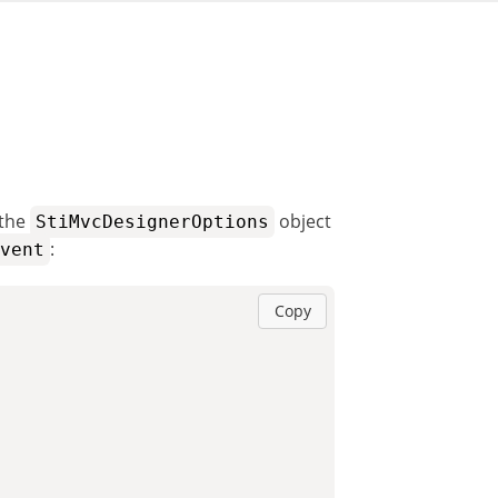
 the
object
StiMvcDesignerOptions
:
vent
Copy