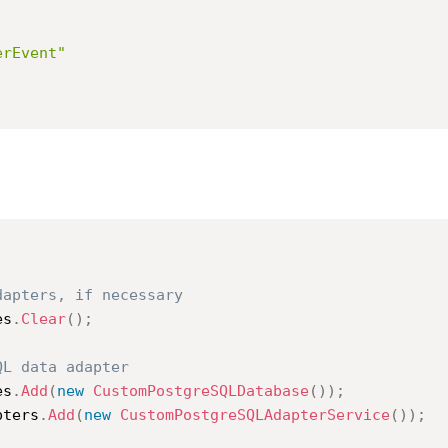
,
erEvent"
dapters, if necessary
es
.
Clear
(
)
;
QL data adapter
es
.
Add
(
new
CustomPostgreSQLDatabase
(
)
)
;
pters
.
Add
(
new
CustomPostgreSQLAdapterService
(
)
)
;