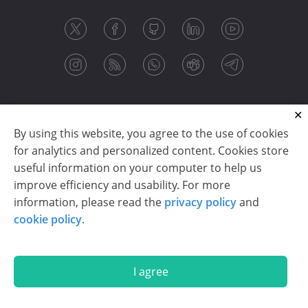
By using this website, you agree to the use of cookies
for analytics and personalized content. Cookies store
useful information on your computer to help us
improve efficiency and usability. For more
information, please read the
privacy policy
and
Copyright © 2003-2026 CloudReports sp. z o.o. (dba
cookie policy
.
Stimulsoft). All rights reserved.
Privacy policy
|
Cookie policy
|
Terms of use
|
Contact us
I agree
En
De