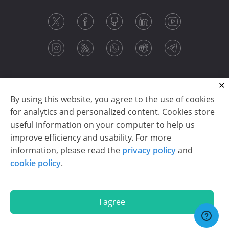
By using this website, you agree to the use of cookies
for analytics and personalized content. Cookies store
useful information on your computer to help us
improve efficiency and usability. For more
information, please read the
privacy policy
and
Copyright © 2003-2026 CloudReports sp. z o.o. (dba
cookie policy
.
Stimulsoft). All rights reserved.
Privacy policy
|
Cookie policy
|
Terms of use
|
Contact us
I agree
En
De