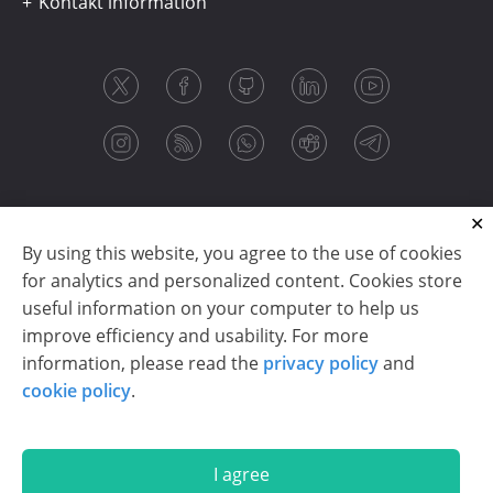
Kontakt information
By using this website, you agree to the use of cookies
for analytics and personalized content. Cookies store
useful information on your computer to help us
improve efficiency and usability. For more
information, please read the
privacy policy
and
Copyright © 2003-2026 CloudReports sp. z o.o. (dba
cookie policy
.
Stimulsoft). All rights reserved.
Privacy policy
|
Cookie policy
|
Terms of use
|
Contact us
I agree
En
De