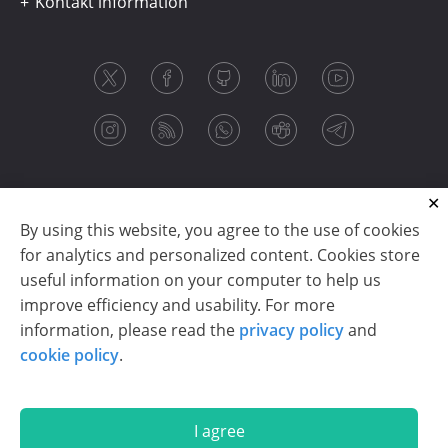
Kontakt information
By using this website, you agree to the use of cookies
for analytics and personalized content. Cookies store
useful information on your computer to help us
improve efficiency and usability. For more
information, please read the
privacy policy
and
Copyright © 2003-2026 CloudReports sp. z o.o. (dba
cookie policy
.
Stimulsoft). All rights reserved.
Privacy policy
|
Cookie policy
|
Terms of use
|
Contact us
I agree
En
De