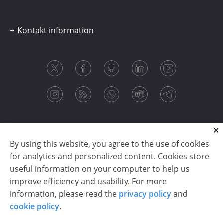
Kontakt information
By using this website, you agree to the use of cookies
for analytics and personalized content. Cookies store
useful information on your computer to help us
improve efficiency and usability. For more
information, please read the
privacy policy
and
Copyright © 2003-2026 CloudReports sp. z o.o. (dba
cookie policy
.
Stimulsoft). All rights reserved.
Privacy policy
|
Cookie policy
|
Terms of use
|
Contact us