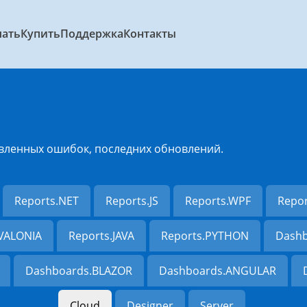
чать
Купить
Поддержка
Контакты
вленных ошибок, последних обновлений.
Reports.NET
Reports.JS
Reports.WPF
Repo
AVALONIA
Reports.JAVA
Reports.PYTHON
Dashb
Dashboards.BLAZOR
Dashboards.ANGULAR
Cloud
Designer
Server