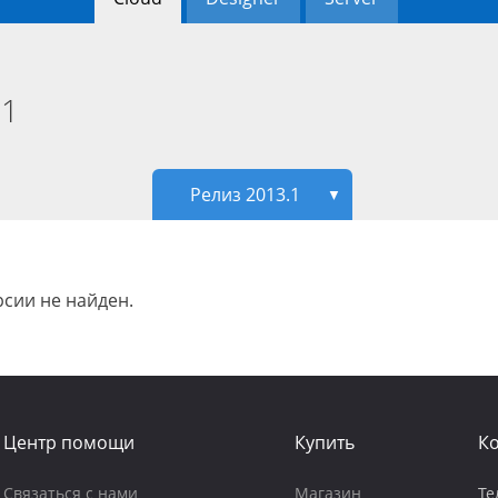
.1
Релиз 2013.1
▼
сии не найден.
Центр помощи
Купить
К
Связаться с нами
Магазин
Те