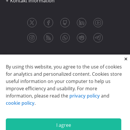
Kontakt information
By using this website, you agree to the use of cookies
for analytics and personalized content. Cookies store
useful information on your computer to help us
improve efficiency and usability. For more
information, please read the
privacy policy
and
Copyright © 2003-2026 CloudReports sp. z o.o. (dba
cookie policy
.
Stimulsoft). All rights reserved.
Privacy policy
|
Cookie policy
|
Terms of use
|
Contact us
I agree
En
De