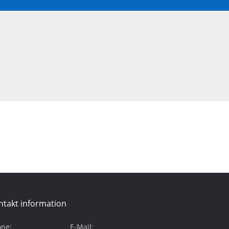
ntakt information
ne:
E-Mail: