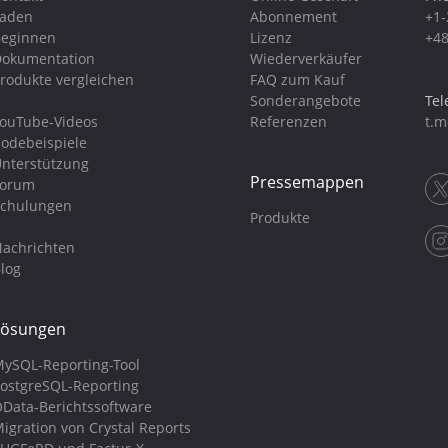
Laden
Abonnement
+1-
eginnen
Lizenz
+48
okumentation
Wiederverkäufer
rodukte vergleichen
FAQ zum Kauf
Sonderangebote
Tel
ouTube-Videos
Referenzen
t.m
odebeispiele
nterstützung
Pressemappen
Forum
chulungen
Produkte
achrichten
log
Lösungen
ySQL-Reporting-Tool
ostgreSQL-Reporting
Data-Berichtssoftware
igration von Crystal Reports