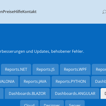
en
Preise
Hilfe
Kontakt
 Verbesserungen und Updates, behobener Fehler.
Reports.NET
Reports.JS
Reports.WPF
Repo
AVALONIA
Reports.JAVA
Reports.PYTHON
Dashb
Dashboards.BLAZOR
Dashboards.ANGULAR
Cloud
Designer
Server