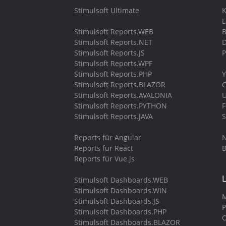
Stimulsoft Ultimate
K
Stimulsoft Reports.WEB
B
Stimulsoft Reports.NET
D
Stimulsoft Reports.JS
P
Stimulsoft Reports.WPF
Stimulsoft Reports.PHP
Y
Stimulsoft Reports.BLAZOR
C
Stimulsoft Reports.AVALONIA
U
Stimulsoft Reports.PYTHON
Stimulsoft Reports.JAVA
S
Reports für Angular
N
Reports für React
B
Reports für Vue.js
Stimulsoft Dashboards.WEB
Stimulsoft Dashboards.WIN
M
Stimulsoft Dashboards.JS
P
Stimulsoft Dashboards.PHP
O
Stimulsoft Dashboards.BLAZOR