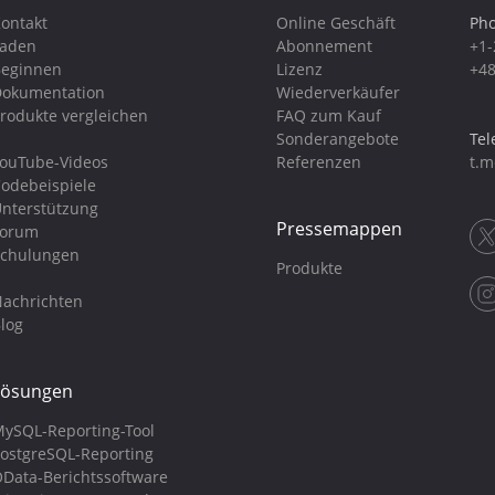
ontakt
Online Geschäft
Pho
Laden
Abonnement
+1-
eginnen
Lizenz
+48
okumentation
Wiederverkäufer
rodukte vergleichen
FAQ zum Kauf
Sonderangebote
Tel
ouTube-Videos
Referenzen
t.m
odebeispiele
nterstützung
Pressemappen
Forum
chulungen
Produkte
achrichten
log
Lösungen
ySQL-Reporting-Tool
ostgreSQL-Reporting
Data-Berichtssoftware