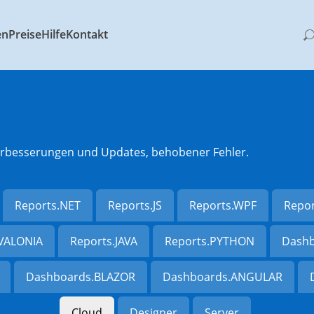
en
Preise
Hilfe
Kontakt
 Verbesserungen und Updates, behobener Fehler.
Reports.NET
Reports.JS
Reports.WPF
Repo
AVALONIA
Reports.JAVA
Reports.PYTHON
Dashb
Dashboards.BLAZOR
Dashboards.ANGULAR
Cloud
Designer
Server