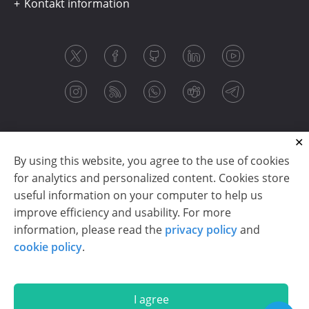
Kontakt information
By using this website, you agree to the use of cookies
for analytics and personalized content. Cookies store
useful information on your computer to help us
improve efficiency and usability. For more
information, please read the
privacy policy
and
Copyright © 2003-2026 CloudReports sp. z o.o. (dba
cookie policy
.
Stimulsoft). All rights reserved.
Privacy policy
|
Cookie policy
|
Terms of use
|
Contact us
I agree
En
De