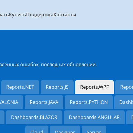
чать
Купить
Поддержка
Контакты
вленных ошибок, последних обновлений.
Reports.NET
Reports.JS
Reports.WPF
Repo
AVALONIA
Reports.JAVA
Reports.PYTHON
Dashb
Dashboards.BLAZOR
Dashboards.ANGULAR
Cloud
Designer
Server