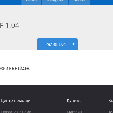
PF
1.04
Релиз 1.04
▼
сии не найден.
Центр помощи
Купить
К
Связаться с нами
Магазин
Те