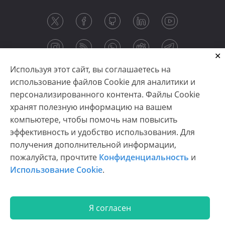
Используя этот сайт, вы соглашаетесь на
использование файлов Cookie для аналитики и
персонализированного контента. Файлы Cookie
хранят полезную информацию на вашем
компьютере, чтобы помочь нам повысить
эффективность и удобство использования. Для
получения дополнительной информации,
Copyright © 2003-2026 CloudReports sp. z o.o. (dba
пожалуйста, прочтите
Конфиденциальность
и
Stimulsoft). All rights reserved.
Использование Cookie
.
Конфиденциальность
|
Использование Cookie
|
Условия использования
|
Связаться с нами
Я согласен
En
De