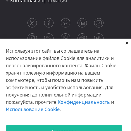
Контактная информация
Используя этот сайт, вы соглашаетесь на
использование файлов Cookie для аналитики и
персонализированного контента. Файлы Cookie
хранят полезную информацию на вашем
компьютере, чтобы помочь нам повысить
эффективность и удобство использования. Для
получения дополнительной информации,
Copyright © 2003-2026 CloudReports sp. z o.o. (dba
пожалуйста, прочтите
Конфиденциальность
и
Stimulsoft). All rights reserved.
Использование Cookie
.
Конфиденциальность
|
Использование Cookie
|
Условия использования
|
Связаться с нами