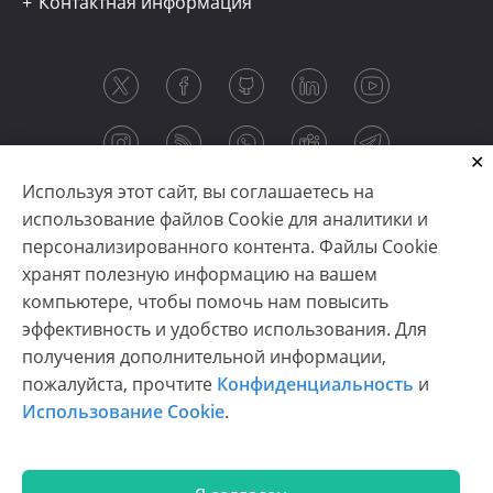
Контактная информация
Используя этот сайт, вы соглашаетесь на
использование файлов Cookie для аналитики и
персонализированного контента. Файлы Cookie
хранят полезную информацию на вашем
компьютере, чтобы помочь нам повысить
эффективность и удобство использования. Для
получения дополнительной информации,
Copyright © 2003-2026 CloudReports sp. z o.o. (dba
пожалуйста, прочтите
Конфиденциальность
и
Stimulsoft). All rights reserved.
Использование Cookie
.
Конфиденциальность
|
Использование Cookie
|
Условия использования
|
Связаться с нами