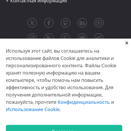
Контактная информация
Используя этот сайт, вы соглашаетесь на
использование файлов Cookie для аналитики и
персонализированного контента. Файлы Cookie
хранят полезную информацию на вашем
компьютере, чтобы помочь нам повысить
эффективность и удобство использования. Для
получения дополнительной информации,
Copyright © 2003-2026 CloudReports sp. z o.o. (dba
пожалуйста, прочтите
Конфиденциальность
и
Stimulsoft). All rights reserved.
Использование Cookie
.
Конфиденциальность
|
Использование Cookie
|
Условия использования
|
Связаться с нами