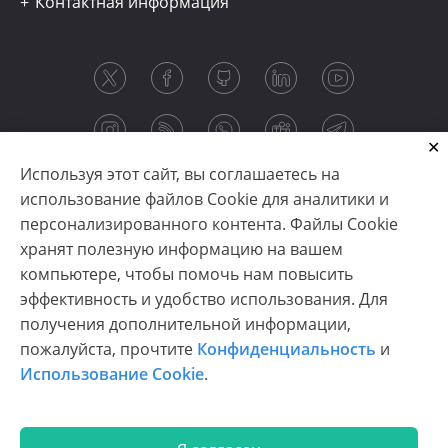
Контактная информация
Используя этот сайт, вы соглашаетесь на
использование файлов Cookie для аналитики и
персонализированного контента. Файлы Cookie
хранят полезную информацию на вашем
компьютере, чтобы помочь нам повысить
эффективность и удобство использования. Для
получения дополнительной информации,
Copyright © 2003-2026 CloudReports sp. z o.o. (dba
пожалуйста, прочтите
Конфиденциальность
и
Stimulsoft). All rights reserved.
Использование Cookie
.
Конфиденциальность
|
Использование Cookie
|
Условия использования
|
Связаться с нами