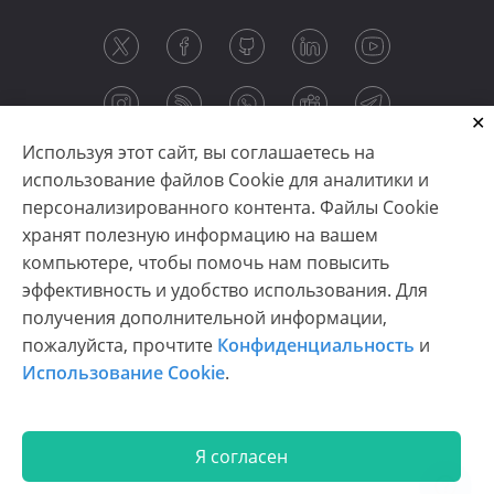
Используя этот сайт, вы соглашаетесь на
использование файлов Cookie для аналитики и
персонализированного контента. Файлы Cookie
хранят полезную информацию на вашем
компьютере, чтобы помочь нам повысить
эффективность и удобство использования. Для
получения дополнительной информации,
Copyright © 2003-2026 CloudReports sp. z o.o. (dba
пожалуйста, прочтите
Конфиденциальность
и
Stimulsoft). All rights reserved.
Использование Cookie
.
Конфиденциальность
|
Использование Cookie
|
Условия использования
|
Связаться с нами
Я согласен
En
De