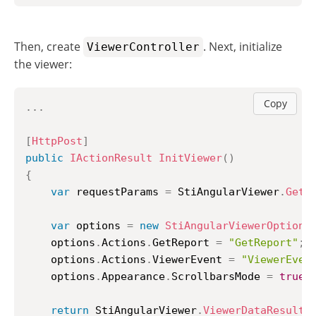
Then, create
. Next, initialize
ViewerController
the viewer:
Copy
..
.
[
HttpPost
]
public
IActionResult
InitViewer
(
)
{
var
 requestParams 
=
 StiAngularViewer
.
GetR
var
 options 
=
new
StiAngularViewerOptions
	options
.
Actions
.
GetReport 
=
"GetReport"
;
	options
.
Actions
.
ViewerEvent 
=
"ViewerEven
	options
.
Appearance
.
ScrollbarsMode 
=
true
;
return
 StiAngularViewer
.
ViewerDataResult
(