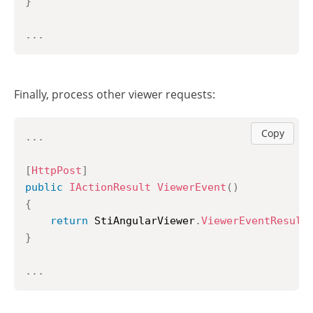
}
..
.
Finally, process other viewer requests:
Copy
..
.
[
HttpPost
]
public
IActionResult
ViewerEvent
(
)
{
return
 StiAngularViewer
.
ViewerEventResult
}
..
.