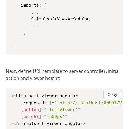
	imports
:
[
..
.
		StimulsoftViewerModule
,
..
.
]
,
..
.
Next, define URL template to server controller, initial
action and viewer height:
Copy
<
stimulsoft
-
viewer
-
angular

[
requestUrl
]
=
"'http://localhost:60801/Vie
[
action
]
=
"'InitViewer'"
[
height
]
=
"'600px'"
>
<
/
stimulsoft
-
viewer
-
angular
>