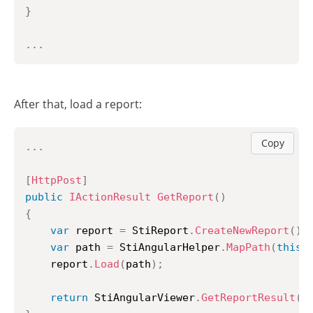
}
..
.
After that, load a report:
Copy
..
.
[
HttpPost
]
public
IActionResult
GetReport
(
)
{
var
 report 
=
 StiReport
.
CreateNewReport
(
)
;
var
 path 
=
 StiAngularHelper
.
MapPath
(
this
,
	report
.
Load
(
path
)
;
return
 StiAngularViewer
.
GetReportResult
(
t