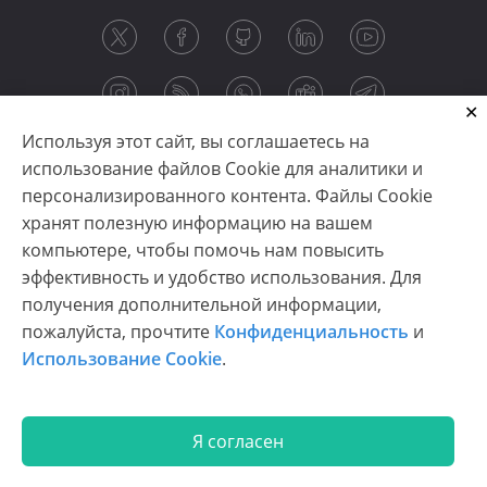
Используя этот сайт, вы соглашаетесь на
использование файлов Cookie для аналитики и
персонализированного контента. Файлы Cookie
хранят полезную информацию на вашем
компьютере, чтобы помочь нам повысить
эффективность и удобство использования. Для
получения дополнительной информации,
Copyright © 2003-2026 CloudReports sp. z o.o. (dba
пожалуйста, прочтите
Конфиденциальность
и
Stimulsoft). All rights reserved.
Использование Cookie
.
Конфиденциальность
|
Использование Cookie
|
Условия использования
|
Связаться с нами
Я согласен
En
De